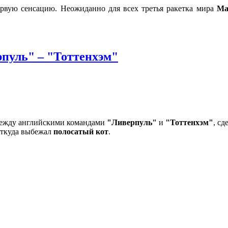
рвую сенсацию. Неожиданно для всех третья ракетка мира
Ма
пуль" – "Тоттенхэм"
 между английскими командами
"Ливерпуль"
и
"Тоттенхэм"
, сд
откуда выбежал
полосатый кот
.