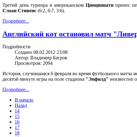
Третий день турнира в американском
Цинциннати
принес пе
Слоан Стивенс
(6:2, 6:7, 3:6).
Подробнее...
Английский кот остановил матч "Ливер
Подробности
Создано 08.02.2012 23:08
Автор: Владимир Багров
Просмотров: 2094
История, случившаяся 6 февраля во время футбольного матча
десятой минуте игры на поле стадиона
"Энфилд"
неизвестно 
Подробнее...
В начало
Назад
14
15
16
17
18