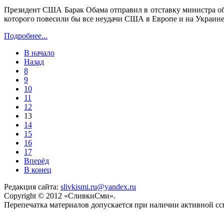
Президент США Барак Обама отправил в отставку министра об
которого повесили бы все неудачи США в Европе и на Украине
Подробнее...
В начало
Назад
8
9
10
11
12
13
14
15
16
17
Вперёд
В конец
Редакция сайта:
slivkismi.ru@yandex.ru
Copyright © 2012 «СливкиСми».
Перепечатка материалов допускается при наличии активной с