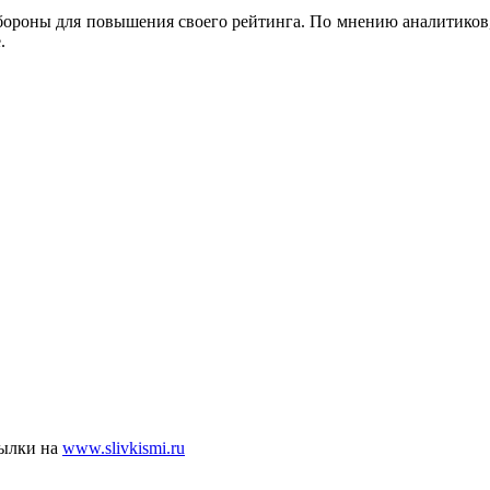
ороны для повышения своего рейтинга. По мнению аналитиков, э
.
сылки на
www.slivkismi.ru