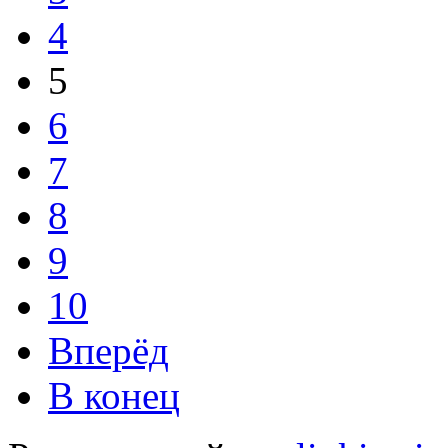
4
5
6
7
8
9
10
Вперёд
В конец