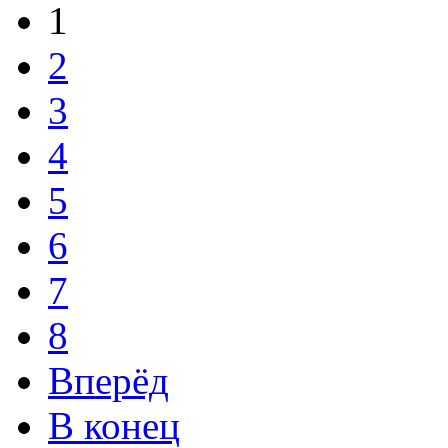
1
2
3
4
5
6
7
8
Вперёд
В конец