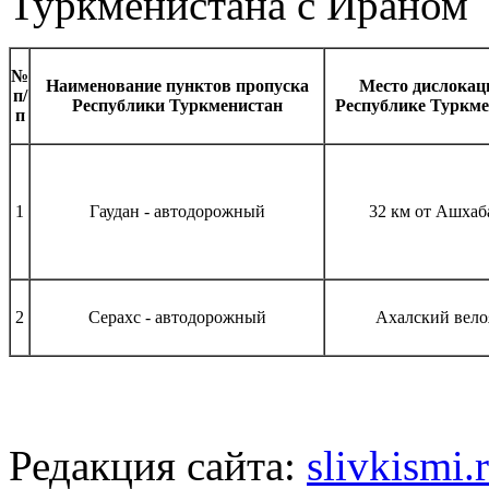
Туркменистана с Ираном
№
Наименование пунктов пропуска
Место дислокац
п/
Республики Туркменистан
Республике Туркм
п
1
Гаудан - автодорожный
32 км от Ашхаб
2
Серахс - автодорожный
Ахалский вело
Редакция сайта:
slivkismi