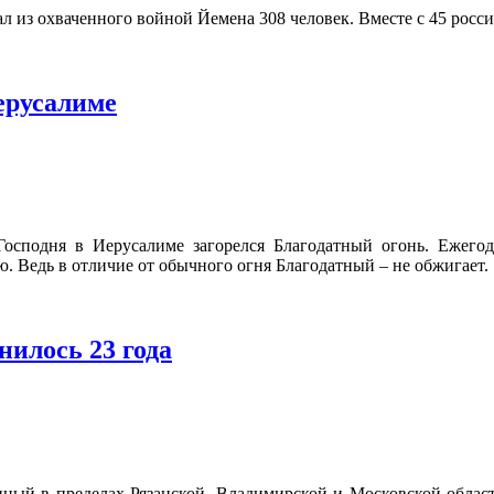
 из охваченного войной Йемена 308 человек. Вместе с 45 росси
ерусалиме
Господня в Иерусалиме загорелся Благодатный огонь. Ежего
 Ведь в отличие от обычного огня Благодатный – не обжигает.
илось 23 года
ный в пределах Рязанской, Владимирской и Московской област