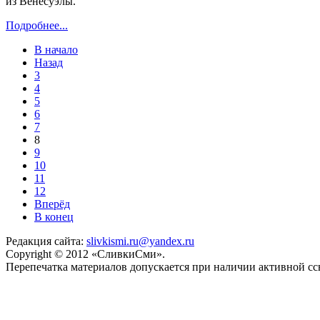
из Венесуэлы.
Подробнее...
В начало
Назад
3
4
5
6
7
8
9
10
11
12
Вперёд
В конец
Редакция сайта:
slivkismi.ru@yandex.ru
Copyright © 2012 «СливкиСми».
Перепечатка материалов допускается при наличии активной с