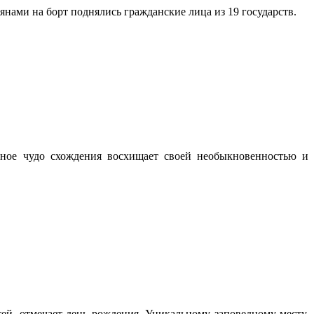
янами на борт поднялись гражданские лица из 19 государств.
дное чудо схождения восхищает своей необыкновенностью и
ей, отмечает день рождения. Уникальному заповедному месту,